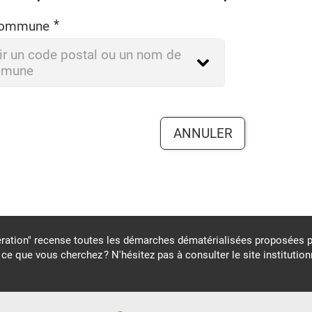
*
commune
ir un code postal ou un nom de
mune
ANNULER
ration" recense toutes les démarches dématérialisées proposées 
ce que vous cherchez ? N'hésitez pas à consulter le site institutio