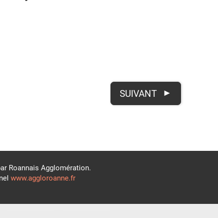
SUIVANT
par Roannais Agglomération.
nnel
www.aggloroanne.fr